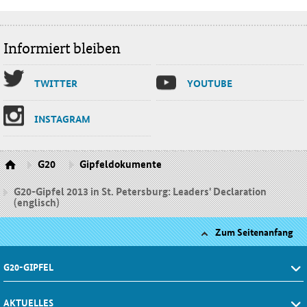
Informiert bleiben
TWIT­TER
YOU­TU­BE
INS­TA­GRAM
G20
Gipfeldokumente
G20-Gipfel 2013 in St. Petersburg: Leaders' Declaration
(englisch)
Zum Seitenanfang
G20-GIPFEL
AKTUELLES