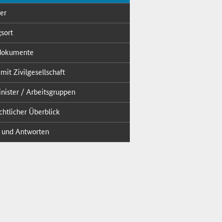
der
s­ort
do­ku­men­te
mit Zi­vil­ge­sell­schaft
nis­ter / Ar­beits­grup­pen
cht­li­cher Über­blick
 und Ant­wor­ten