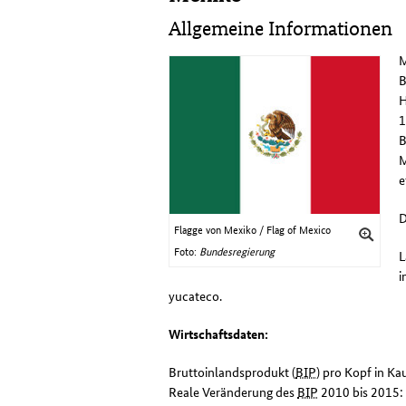
Allgemeine Informationen
M
B
H
1
B
M
e
D
Flagge von Mexiko / Flag of Mexico
Foto:
Bundesregierung
L
i
yucateco.
Wirtschaftsdaten:
Bruttoinlandsprodukt (
BIP
) pro Kopf in Ka
Reale Veränderung des
BIP
2010 bis 2015