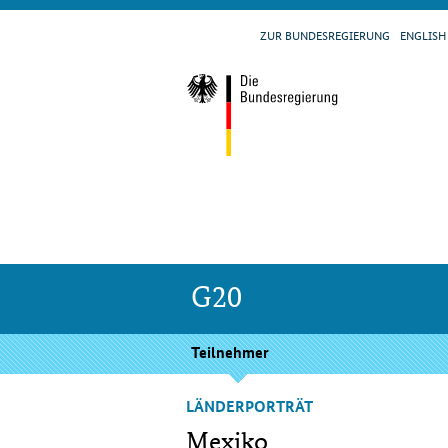
ZUR BUN­DES­RE­GIE­RUNG
ENGLISH
G20
Teilnehmer
LÄNDERPORTRÄT
Mexiko