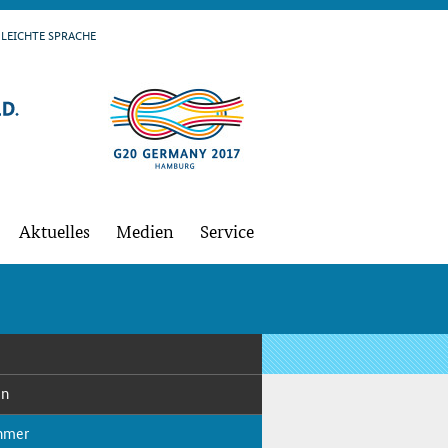
LEICH­TE SPRA­CHE
Ak­tu­el­les
Me­di­en
Ser­vice
en
h­mer