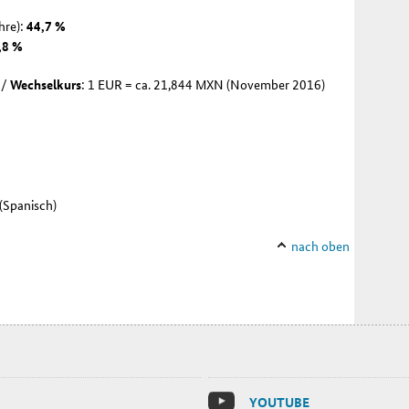
hre):
44,7 %
,8 %
 /
Wechselkurs
: 1 EUR = ca. 21,844 MXN (November 2016)
(Spanisch)
nach oben
YOU­TU­BE