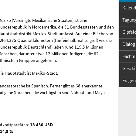
Ka­len­
Ta­gung
exiko (Vereinigte Mexikanische Staaten) ist eine
undesrepublik in Nordamerika, die 31 Bundesstaaten und den
Gip­fel­
auptstadtdistrikt Mexiko-Stadt umfasst. Auf einer Fläche von
.964.375 Quadratkilometern (fünfeinhalbmal so groß wie die
Dia­log 
undesrepublik Deutschland) leben rund 119,5 Millionen
enschen, darunter etwa 12 Millionen Indigene, die 62
Fach­mi­
thnischen Gruppen angehören.
Ge­schi
ie Hauptstadt ist Mexiko-Stadt.
Fra­gen
andessprache ist Spanisch. Ferner gibt es 68 anerkannte
ndigene Sprachen, die wichtigsten sind Náhuatl und Maya
ufkraftparitäten:
18.430 USD
:
14,9 %