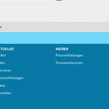
o
TUELLES
MEDIEN
ti­kel
Pres­se­mit­tei­lun­gen
­den
Pres­se­kon­fe­ren­zen
ter­views
s­se­mit­tei­lun­gen
­deos
to­rei­hen