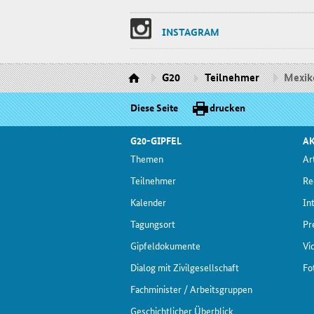
INS­TA­GRAM
G20
Teilnehmer
Mexik
Diese Seite
drucken
G20-GIPFEL
AK
The­men
Ar­
Teil­neh­mer
Re
Ka­len­der
In­
Ta­gungs­ort
Pre
Gip­fel­do­ku­men­te
Vi
Dia­log mit Zi­vil­ge­sell­schaft
Fo­
Fach­mi­nis­ter / Ar­beits­grup­pen
Ge­schicht­li­cher Über­blick