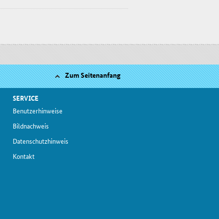
Zum Seitenanfang
SERVICE
Be­nut­zer­hin­wei­se
Bild­nach­weis
Da­ten­schutz­hin­weis
Kon­takt