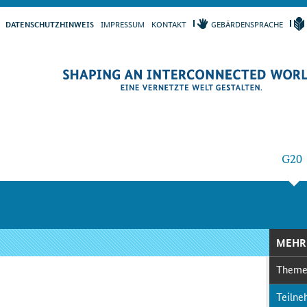
IM­PRES­S­UM
KON­TAKT
GE­BÄR­DEN­SPRA­CHE
DA­TEN­SCHUTZ­HIN­WEIS
G20
MEHR
The­m
Teil­ne