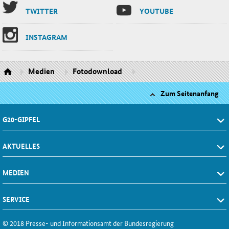
TWIT­TER
YOU­TU­BE
INS­TA­GRAM
Medien
Fotodownload
Zum Seitenanfang
G20-GIPFEL
AKTUELLES
MEDIEN
SERVICE
© 2018 Presse- und Informationsamt der Bundesregierung