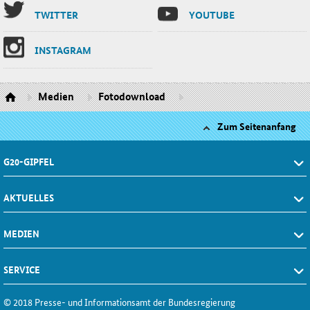
TWIT­TER
YOU­TU­BE
INS­TA­GRAM
Medien
Fotodownload
Zum Seitenanfang
G20-GIPFEL
AKTUELLES
MEDIEN
SERVICE
© 2018 Presse- und Informationsamt der Bundesregierung