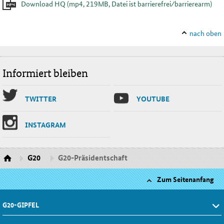
Download HQ
(mp4, 219MB, Datei ist barrierefrei⁄barrierearm)
nach oben
Informiert bleiben
TWIT­TER
YOU­TU­BE
INS­TA­GRAM
G20
G20-Präsidentschaft
Zum Seitenanfang
G20-GIPFEL