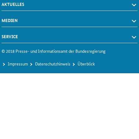
AKTUELLES
MEDIEN
SERVICE
© 2018 Presse- und Informationsamt der Bundesregierung
Im­pres­s­um
Da­ten­schutz­hin­weis
Über­blick