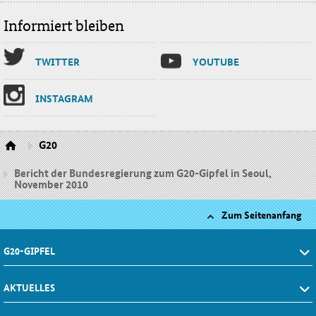
Informiert bleiben
TWIT­TER
YOU­TU­BE
INS­TA­GRAM
G20
Bericht der Bundesregierung zum G20-Gipfel in Seoul,
November 2010
Zum Seitenanfang
G20-GIPFEL
AKTUELLES