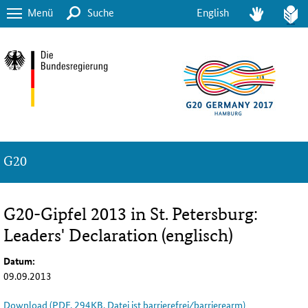
Menü
Suche
English
G20
G20-Gipfel 2013 in St. Petersburg:
Leaders' Declaration (englisch)
Datum:
09.09.2013
Download (PDF, 294KB, Datei ist barrierefrei⁄barrierearm)