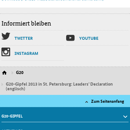
Informiert bleiben
TWIT­TER
YOU­TU­BE
INS­TA­GRAM
G20
G20-Gipfel 2013 in St. Petersburg: Leaders' Declaration
(englisch)
Zum Seitenanfang
G20-GIPFEL