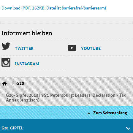
Download (PDF, 162KB, Datei ist barrierefrei⁄barrierearm)
Informiert bleiben
TWIT­TER
YOU­TU­BE
INS­TA­GRAM
G20
G20-Gipfel 2013 in St. Petersburg: Leaders' Declaration - Tax
Annex (englisch)
Zum Seitenanfang
G20-GIPFEL