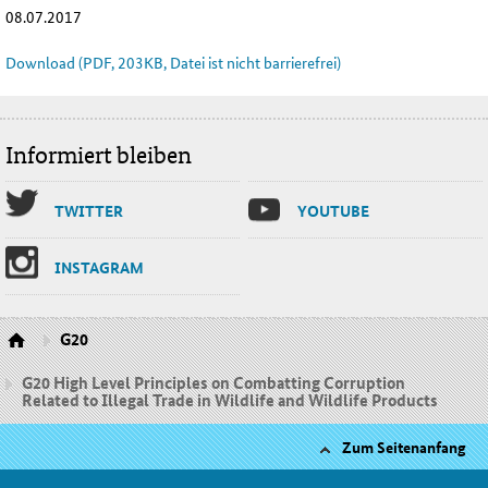
08.07.2017
Download (PDF, 203KB, Datei ist nicht barrierefrei)
Informiert bleiben
TWIT­TER
YOU­TU­BE
INS­TA­GRAM
G20
G20 High Level Principles on Combatting Corruption
Related to Illegal Trade in Wildlife and Wildlife Products
Zum Seitenanfang