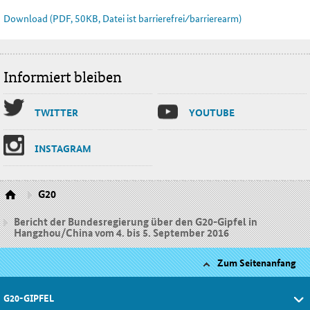
Download (PDF, 50KB, Datei ist barrierefrei⁄barrierearm)
Informiert bleiben
TWIT­TER
YOU­TU­BE
INS­TA­GRAM
G20
Bericht der Bundesregierung über den G20-Gipfel in
Hangzhou/China vom 4. bis 5. September 2016
Zum Seitenanfang
G20-GIPFEL