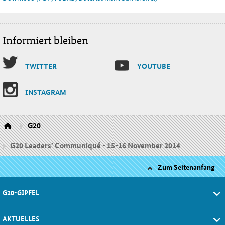
Informiert bleiben
TWIT­TER
YOU­TU­BE
INS­TA­GRAM
G20
G20 Leaders’ Communiqué - 15-16 November 2014
Zum Seitenanfang
G20-GIPFEL
AKTUELLES