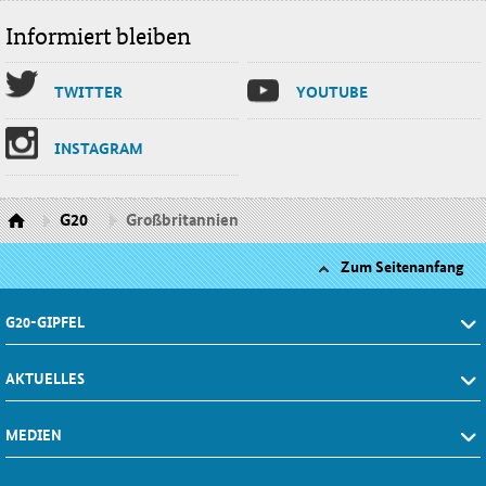
Informiert bleiben
TWIT­TER
YOU­TU­BE
INS­TA­GRAM
G20
Großbritannien
Zum Seitenanfang
G20-GIPFEL
AKTUELLES
MEDIEN