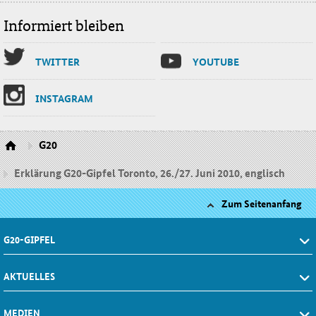
Informiert bleiben
TWIT­TER
YOU­TU­BE
INS­TA­GRAM
G20
Erklärung G20-Gipfel Toronto, 26./27. Juni 2010, englisch
Zum Seitenanfang
G20-GIPFEL
AKTUELLES
MEDIEN