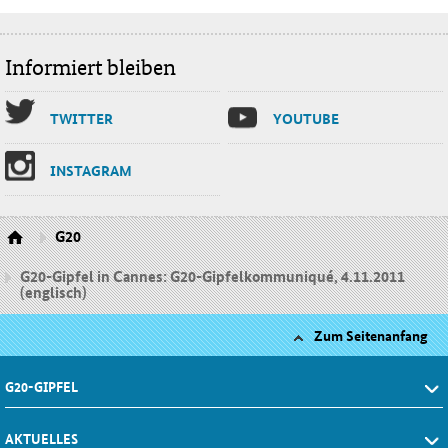
Informiert bleiben
TWIT­TER
YOU­TU­BE
INS­TA­GRAM
G20
G20-Gipfel in Cannes: G20-Gipfelkommuniqué, 4.11.2011
(englisch)
Zum Seitenanfang
G20-GIPFEL
AKTUELLES