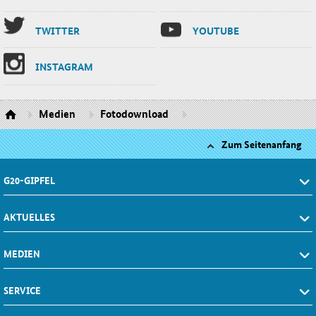
TWIT­TER
YOU­TU­BE
INS­TA­GRAM
Medien
Fotodownload
Zum Seitenanfang
G20-GIPFEL
AKTUELLES
MEDIEN
SERVICE