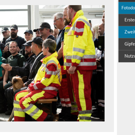
Fo­to­d
Ers­te
Zwei­t
Gip­fe
Nut­z