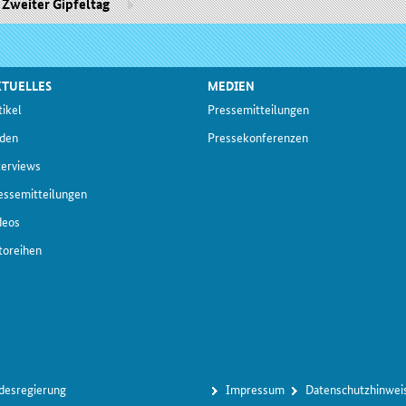
Zweiter Gipfeltag
TUELLES
MEDIEN
ti­kel
Pres­se­mit­tei­lun­gen
­den
Pres­se­kon­fe­ren­zen
ter­views
s­se­mit­tei­lun­gen
­deos
to­rei­hen
ndesregierung
Im­pres­s­um
Da­ten­schutz­hin­wei