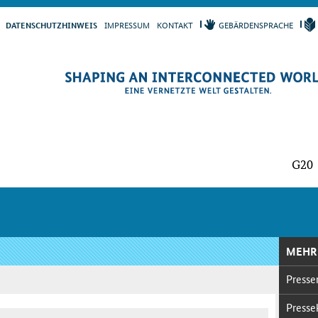
IM­PRES­S­UM
KON­TAKT
GE­BÄR­DEN­SPRA­CHE
DA­TEN­SCHUTZ­HIN­WEIS
G20
MEHR
Pres­se­
Pres­se­