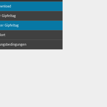
ow­n­load
r Gip­fel­tag
er Gip­fel­tag
lort
ungs­be­din­gun­gen