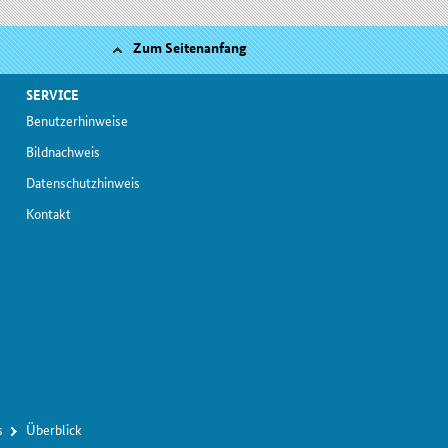
Zum Seitenanfang
SERVICE
Be­nut­zer­hin­wei­se
Bild­nach­weis
Da­ten­schutz­hin­weis
Kon­takt
s
Über­blick