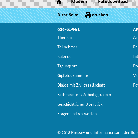
Medien
Fotodownload
Diese Seite
drucken
G20-GIPFEL
AK
The­men
Ar­
Teil­neh­mer
Re
Ka­len­der
In­
Ta­gungs­ort
Pre
Gip­fel­do­ku­men­te
Vi
Dia­log mit Zi­vil­ge­sell­schaft
Fo­
Fach­mi­nis­ter / Ar­beits­grup­pen
Ge­schicht­li­cher Über­blick
Fra­gen und Ant­wor­ten
© 2018 Presse- und Informationsamt der Bu